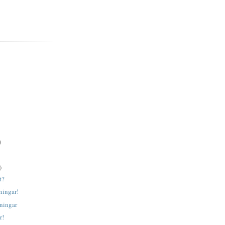
)
)
t?
ningar!
ningar
r!