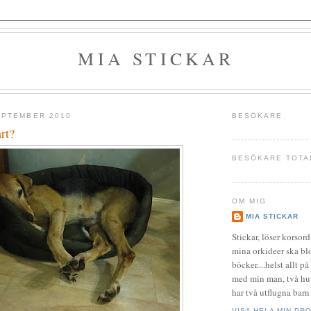
MIA STICKAR
EPTEMBER 2010
BESÖKARE
rt?
BESÖKARE TOTA
OM MIG
MIA STICKAR
Stickar, löser korsord
mina orkideer ska bl
böcker....helst allt p
med min man, två hun
har två utflugna barn
VISA HELA MIN PRO