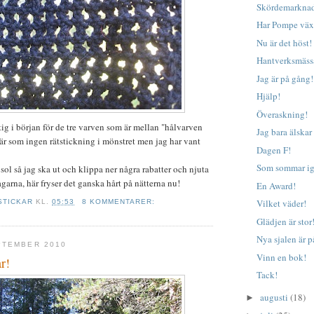
Skördemarkna
Har Pompe väx
Nu är det höst!
Hantverksmäss
Jag är på gång!
Hjälp!
Överaskning!
ig i början för de tre varven som är mellan "hålvarven
Jag bara älskar
 är som ingen rätstickning i mönstret men jag har vant
Dagen F!
Som sommar ig
 sol så jag ska ut och klippa ner några rabatter och njuta
garna, här fryser det ganska hårt på nätterna nu!
En Award!
Vilket väder!
STICKAR
KL.
05:53
8 KOMMENTARER:
Glädjen är stor
Nya sjalen är p
PTEMBER 2010
Vinn en bok!
r!
Tack!
augusti
(18)
►