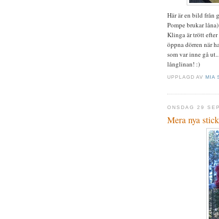
Här är en bild från
Pompe brukar låna) 
Klinga är trött eft
öppna dörren när ha
som var inne gå ut..
långlinan! :)
UPPLAGD AV
MIA 
ONSDAG 29 SE
Mera nya stick