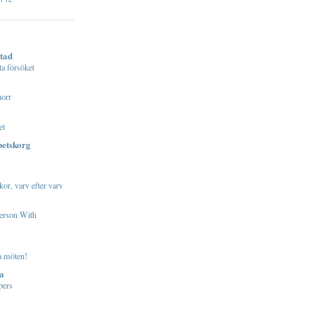
A
tad
ta försöket
norr
et
betskorg
or, varv efter varv
erson With
ra möten!
a
pers