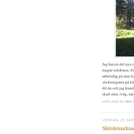
Jag har en del nya 
ringde telefonen, fö
arbetsdag på min le
stickningarna på kl
dit än och jag kund
skall strax iväg, nä
UPPLAGD AV
MIA 
LÖRDAG 25 SE
Skördemarkna