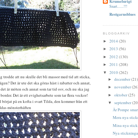
Krumelurigt
Snart.......!!!
Restgarnsblues
BLOGGARKIV
2014
(20)
►
2013
(56)
►
2012
(130)
►
2011
(208)
►
2010
(262)
▼
g trodde att nu skulle det bli massor med tid att sticka,
december
(21)
►
ägen? Det är ute det ska göras häst i rabatter och annat,
november
(26
►
 det är möten och annat som tar tid osv, och nu ska jag
oktober
(25)
border. Det är ett evighetsarbete som tar flera veckor!
►
l börjat på en kofta i svart Tilda, den kommer från ett
september
(20
▼
ildas mönsterhäften
Är Pompe smar
Mera nya stick
Mina nya stick
Nya stickninga