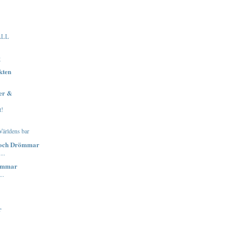
ÅLL
g
kten
ser &
t!
Världens bar
 och Drömmar
...
ömmar
..
r