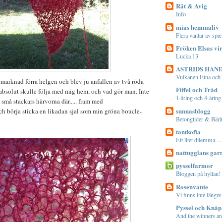
Rät & Avig
Info
mias hemmaliv
Flera vantar av spæ
Fröken Elsas vi
Lucka 13
ASTRIDS HAN
Vulkanen Etna och
emarknad förra helgen och blev ju anfallen av två röda
Fiffel och Tråd
bsolut skulle följa med mig hem, och vad gör man. Inte
1-åring och 4-åring
små stackars härvorna där..... fram med
sunnasblogg
ch börja sticka en likadan sjal som min gröna boucle-
Betongtider & Bäri
tantkofta
Ett litet dilemma....
nattugglans gar
pysselfarmor
Bloggen på hyllan!
Rosenvante
Vi finns inte längre
Pyssel och Knåp
And the winners are