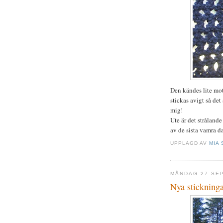
Den kändes lite mot
stickas avigt så det
mig!
Ute är det strålande
av de sista vamra da
UPPLAGD AV
MIA 
MÅNDAG 27 SE
Nya stickninga