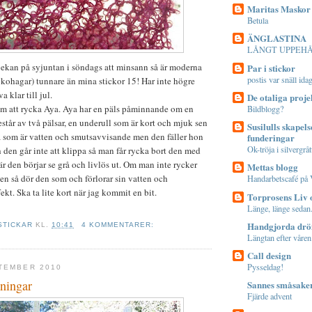
Maritas Maskor
Betula
ÄNGLASTINA
LÅNGT UPPEH
ekan på syjuntan i söndags att minsann så är moderna
Par i stickor
postis var snäll ida
l kohagar) tunnare än mina stickor 15! Har inte högre
a klar till jul.
De otaliga proje
r om att rycka Aya. Aya har en päls påminnande om en
Bildblogg?
estår av två pälsar, en underull som är kort och mjuk sen
Susilulls skapel
å som är vatten och smutsavvisande men den fäller hon
funderingar
Ok-tröja i silvergråt
h den går inte att klippa så man får rycka bort den med
 den börjar se grå och livlös ut. Om man inte rycker
Mettas blogg
en så dör den som och förlorar sin vatten och
Handarbetscafé på 
kt. Ska ta lite kort när jag kommit en bit.
Torprosens Liv
Länge, länge sedan.
Handgjorda dr
STICKAR
KL.
10:41
4 KOMMENTARER:
Längtan efter våren.
Call design
Pysseldag!
TEMBER 2010
kningar
Sannes småsake
Fjärde advent