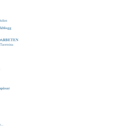
lullen
rkblogg
DARBETEN
 Taormina
t
.
npåsar
...