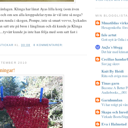
 gårdagen. Klinga har lånat Ayas lilla korg (som även
och om sen alla kroppsdelar ryms är väl inte så noga?
MIN BLOGGLIST
er en runda i skogen, Pompe, inte så smart vovve, lyckades
Mmatildas virks
n satt ute på bron i långlinan och då kunde ju Klinga
Hexagonkofta: förs
....tyvärr kunde ju inte han följa med som satt fast i
fale artut
Gott nytt år Odla i 
STICKAR
KL.
00:08
8 KOMMENTARER:
AnJa´s blogg
Det här med klimat
Cecilias handar
PTEMBER 2010
Sist jag skrev
ningar!
Knit By Heidi
Räta och aviga mask
Tinas garn
Become A Better P
Audiobooks,,,,001
Garnhumlan
Vi har roligt på vå
Skapa och Inred
Virkade Boots/Slip
Eva i Halmstad