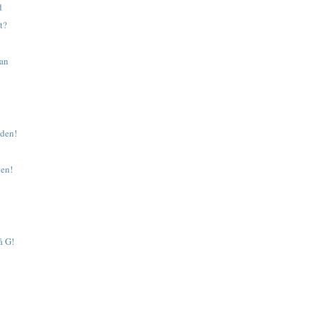
d
t?
an
 den!
en!
!
å G!