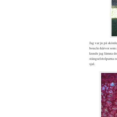
Jag var ju på skörd
boucle-härvor som a
kunde jag lämna de 
stängselstolparna o
sjal.