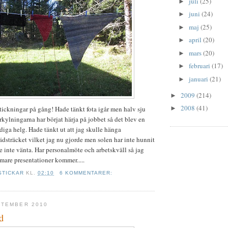
juli
(25)
►
juni
(24)
►
maj
(25)
►
april
(20)
►
mars
(20)
►
februari
(17)
►
januari
(21)
►
2009
(214)
►
2008
(41)
stickningar på gång! Hade tänkt fota igår men halv sju
►
rkylningarna har börjat härja på jobbet så det blev en
diga helg. Hade tänkt ut att jag skulle hänga
ädsträcket vilket jag nu gjorde men solen har inte hunnit
e inte vänta. Har personalmöte och arbetskväll så jag
rmare presentationer kommer.....
STICKAR
KL.
02:10
6 KOMMENTARER:
PTEMBER 2010
d