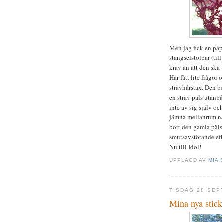
Men jag fick en påp
stängselstolpar (til
krav än att den ska v
Har fått lite frågo
strävhårstax. Den b
en sträv päls utanp
inte av sig själv oc
jämna mellanrum när
bort den gamla päls
smutsavstötande effe
Nu till Idol!
UPPLAGD AV
MIA 
TISDAG 28 SEP
Mina nya stic