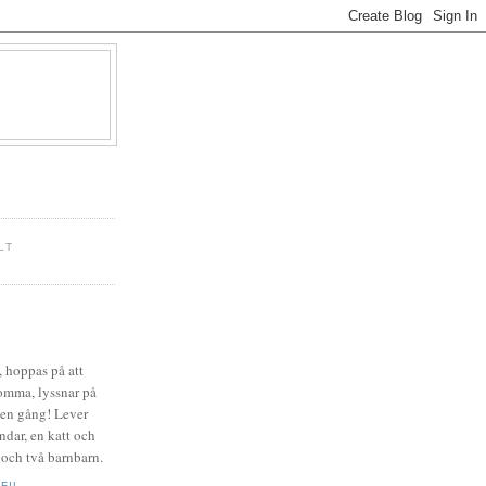
LT
, hoppas på att
omma, lyssnar på
å en gång! Lever
dar, en katt och
 och två barnbarn.
FIL